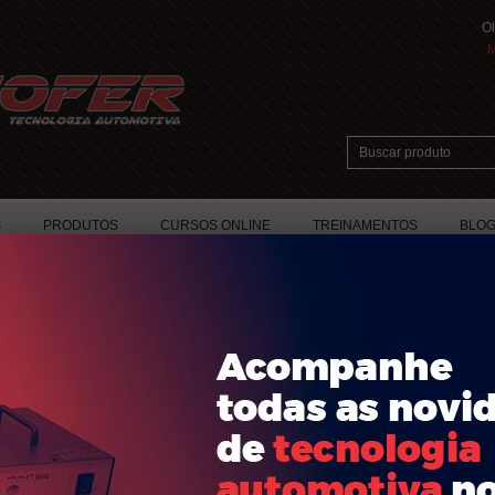
Ol
M
S
PRODUTOS
CURSOS ONLINE
TREINAMENTOS
BLO
dade e a segurança de seus clientes durante todo o processo de navegação e
ulgados para terceiros, exceto quando essas informações são necessárias para o 
s clientes. Seus dados pessoais são peça fundamental para que seu pedido cheg
nformações de sua navegação (sessão do browser) com o objetivo de traçar um perf
os e garantir as melhores ofertas e promoções para você. Durante todo este pr