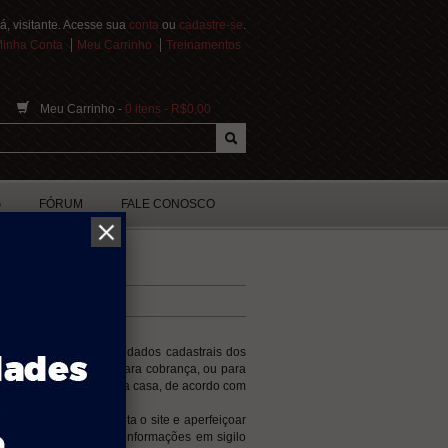
á, visitante. Acesse sua
conta
ou
cadastre-se
.
inha Conta
Meu Carrinho
Treinamentos
Meu Carrinho -
0 itens - R$0,00
G
FÓRUM
FALE CONOSCO
 compra pelo site. Os dados cadastrais dos
processo de entrega, para cobrança, ou para
ue em segurança, na sua casa, de acordo com
il do público que visita o site e aperfeiçoar
ocesso mantemos suas informações em sigilo