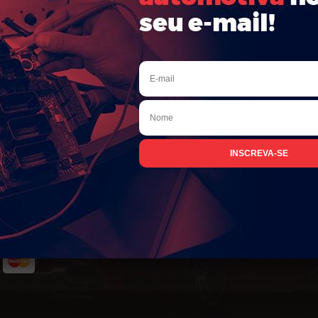
 nós desaconselhamos expressamente a divulgação de sua senha a terceiros, mes
cidade serão devidamente informadas neste espaço.
INFORMAÇÕES
NEWSLLETER
Cadastre seu email e receba nossas
Trocas e Devoluções
novidades e promoções!
Dúvidas Frequentes
Política de Privacidade
Termos de uso
.