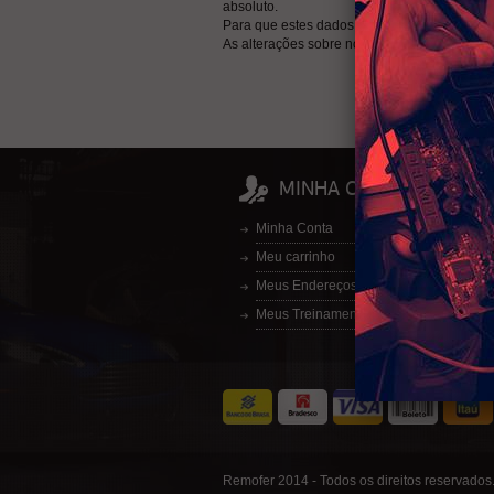
absoluto.
Para que estes dados permaneçam intactos,
As alterações sobre nossa política de priva
MINHA CONTA
Minha Conta
Meu carrinho
Meus Endereços
Meus Treinamentos
Remofer 2014 - Todos os direitos reservados