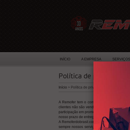
INÍCIO
A EMPRESA
SERVIÇO
Política de privacidade
Início
> Política de privacidade
A Remofer tem o compromisso com a privaci
clientes não são vendidos, trocados ou div
participação em promoções solicitadas pelo
nosso prazo de entrega.
A Remoferdobrasil.com.br utiliza cookies e i
sempre nossos serviços, produtos, conteúd