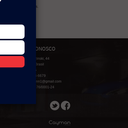
mo a amigos e parentes.
FALE CONOSCO
Rua José Gaidzinski, 44
Criciúma - SC, Brasil
CEP 88811-515
Fone: (48) 3433-6679
eduardotessmann1@gmail.com
CNPJ: 05.338.376/0001-24